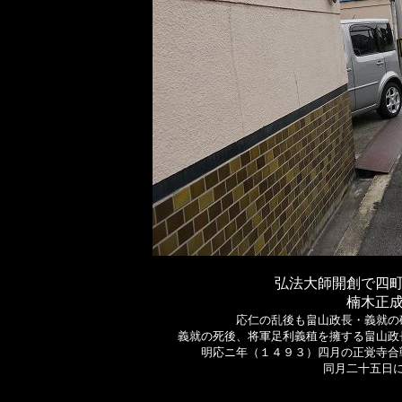
弘法大師開創で四
楠木正
応仁の乱後も畠山政長・義就の
義就の死後、将軍足利義稙を擁する畠山政
明応ニ年（１４９３）四月の正覚寺合
同月二十五日