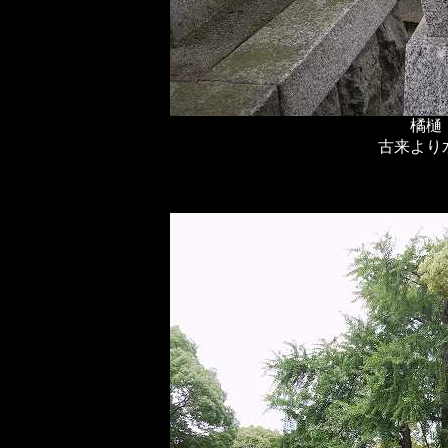
橘樋
古来より