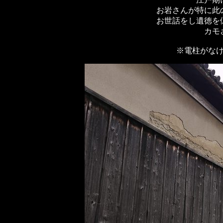
お岩さんが特に此
お世話をし遺徳を
カモ
※電柱がな