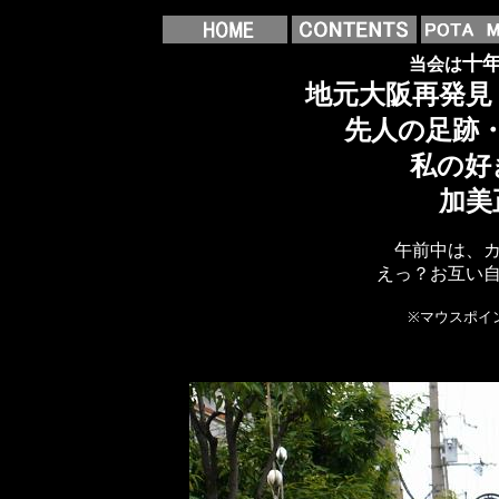
十
当会は
地元大阪再発見
先人の足跡
私の好
加美
午前中は、
えっ？お互い
※マウスポイ
撮影：平成