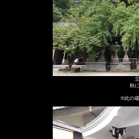
秋
※此の