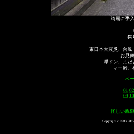
綺麗に手
祭
東日本大震災、台風
お見
浮ドン、まだ
マー殿、
ペ
01
02
09
10
怪しい親
Copyright c 2003 Offi