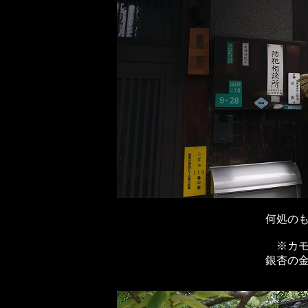
何処の
※カ
銀杏の