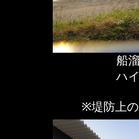
船
ハ
※堤防上