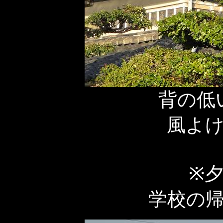
背の低
風よ
※
学校の