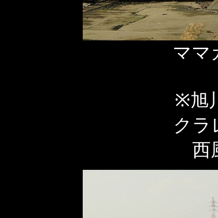
ママ
※旭
クラ
西