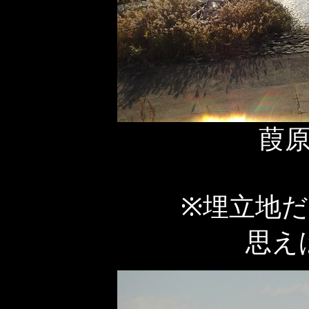
葭
※埋立地
思え