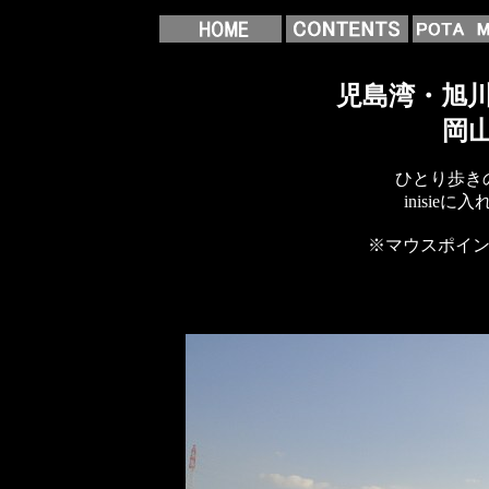
児島湾・旭
岡山
ひとり歩き
inisie
※マウスポイ
撮影：平成2
UP日：平成