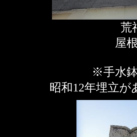
荒
屋
※手水
昭和12年埋立