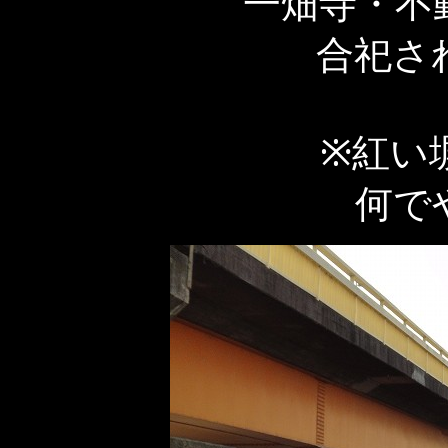
一畑寺・不
合祀さ
※紅い
何で