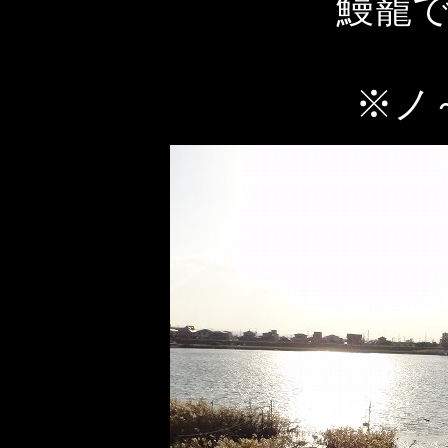
鰻籠
※ノ