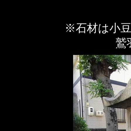
※石材は小
鷲