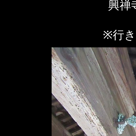
興禅
※行