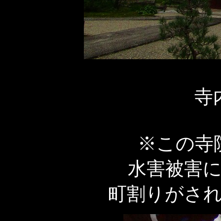
寺
※この寺
水害被害
町割りがさ