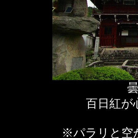
百日紅が
※パラリと空