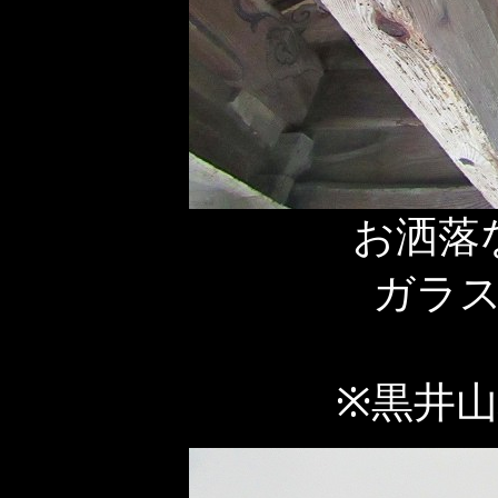
お洒落
ガラ
※黒井