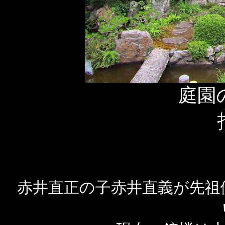
庭園
赤井直正の子赤井直義が先祖