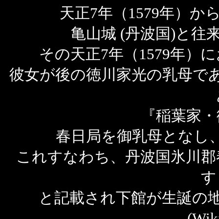
天正7年（1579年）か
亀山城 (丹波国)と
その天正7年（1579年）
彼女が後の徳川家光の乳母で
『稲葉家・
春日局を御乳母となし
これすなわち、丹波国氷川郡
す
と記載され下館が生誕の
(Wi