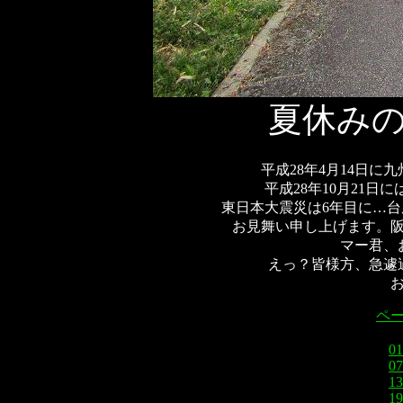
夏休み
平成28年4月14日に
平成28年10月21日
東日本大震災は6年目に…
お見舞い申し上げます。阪
マー君、
えっ？皆様方、急遽
ペ
01
07
13
19