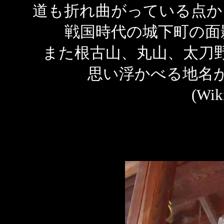
道も折れ曲がっている点か
戦国時代の城下町の面
また根古山、丸山、太刀
思い浮かべる地名
(Wi