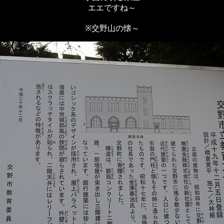
エエですね～
※交野山の懐～