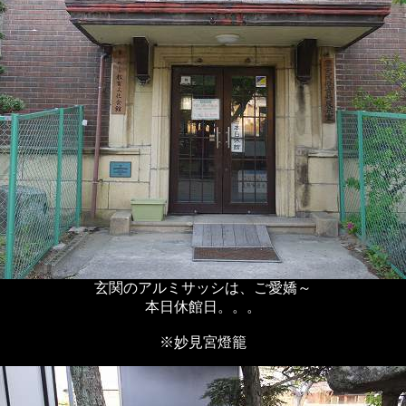
玄関のアルミサッシは、ご愛嬌～
本日休館日。。。
※妙見宮燈籠