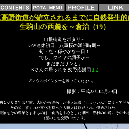
東高野街道が確立されるまでに自然発生的
生駒山の西麓を～倉治（19）
山根街道をポタリ～
GW連休初日、八重桜の満開時期～
筍・燕・穏やかな一日！
でも、タイヤの調子が～
まだまだサンと。
Kさんの居られる 交野応援団
1
2
※マウスポインターを置いてください。
撮影：平成23年04月29日
約１６００年ほど前、大陸から渡来した漢人庄員（しょういん）によって開
その頃、すぐれた文化を持った大陸人は歓迎され、優遇された。
織物をその専業とするものは、倉治を中心とした津田・寺村の山麓にその土
（星のまち交野HPのより）